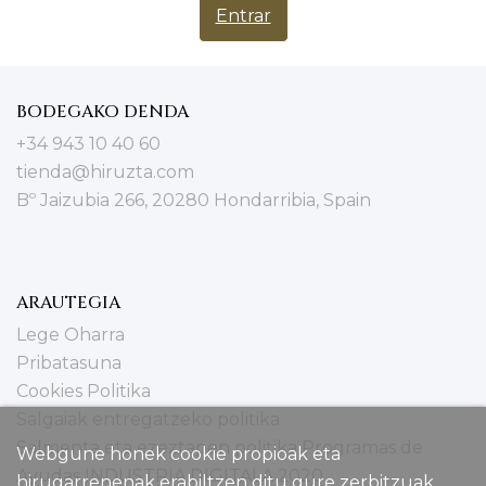
BODEGAKO DENDA
+34 943 10 40 60
tienda@hiruzta.com
Bº Jaizubia 266, 20280 Hondarribia, Spain
ARAUTEGIA
Lege Oharra
Pribatasuna
Cookies Politika
Salgaiak entregatzeko politika
Salmenta eta ezeztapen politika
Programas de
Webgune honek cookie propioak eta
Ayudas INDUSTRIA DIGITALA 2020
hirugarrenenak erabiltzen ditu gure zerbitzuak